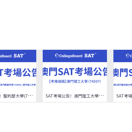
S
AT考場公告！聖約瑟大學(74508)、澳門教業中學(74489)、澳門理工大學（74597）
S
AT考場公告！澳門理工大學（74597）