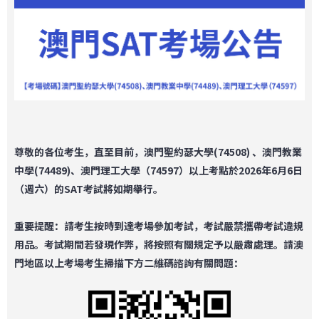
尊敬的各位考生
，
直至目前，
澳門聖約瑟大學(74508)
、
澳門教業
中學(74489)
、
澳門理工大學（74597）以上考點於2026
年6
月6
日
（
週六
）
的SAT考試將如期舉行。
重要提醒：請考生按時到達考場參加考試，考試嚴禁攜帶考試違規
用品。考試期間若發現作弊，將按照有關規定予以嚴肅處理。
請
澳
門地區以上考場考生
掃描下方二維碼
諮詢有關問題
：