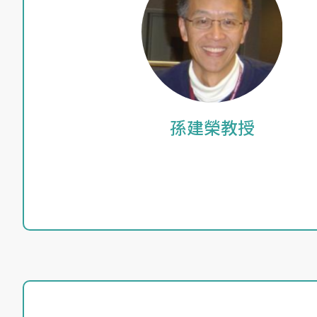
孫建榮教授