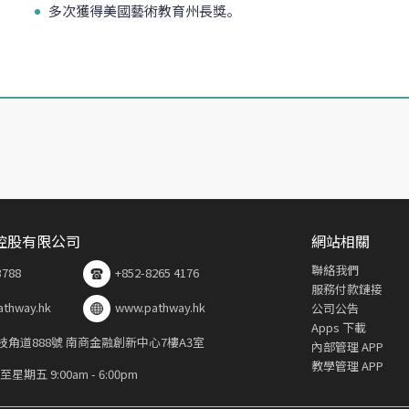
多次獲得美國藝術教育州長獎。
控股有限公司
網站相關
聯絡我們
3788
+852-8265 4176
服務付款鏈接
athway.hk
www.pathway.hk
公司公告
Apps 下載
角道888號 南商金融創新中心7樓A3室
內部管理 APP
教學管理 APP
五 9:00am - 6:00pm