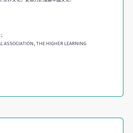
授；
OCIATION, THE HIGHER LEARNING