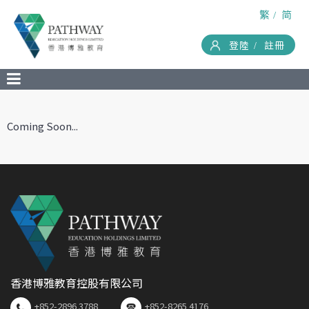
繁
简
登陸
註冊
Coming Soon...
香港博雅教育控股有限公司
+852-2896 3788
+852-8265 4176