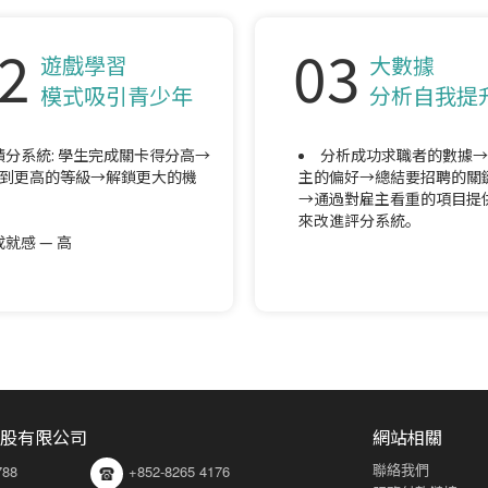
2
03
遊戲學習
大數據
模式吸引青少年
分析自我提
積分系統: 學生完成關卡得分高→
分析成功求職者的數據→
到更高的等級→解鎖更大的機
主的偏好→總結要招聘的關
→通過對雇主看重的項目提
來改進評分系統。
成就感 — 高
股有限公司
網站相關
聯絡我們
788
+852-8265 4176