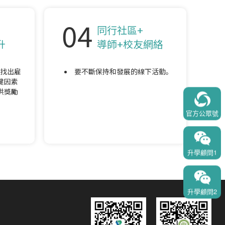
04
同行社區+
升
導師+校友網絡
找出雇
要不斷保持和發展的線下活動。
鍵因素
供獎勵
官方公眾號
升學顧問1
升學顧問2