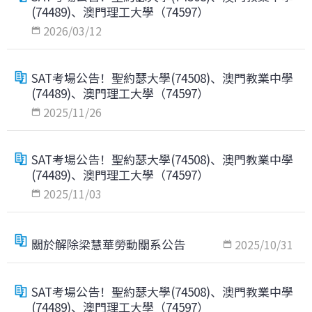
(74489)、澳門理工大學（74597）
2026/03/12
SAT考場公告！聖約瑟大學(74508)、澳門教業中學
(74489)、澳門理工大學（74597）
2025/11/26
SAT考場公告！聖約瑟大學(74508)、澳門教業中學
(74489)、澳門理工大學（74597）
2025/11/03
關於解除梁慧華勞動關系公告
2025/10/31
SAT考場公告！聖約瑟大學(74508)、澳門教業中學
(74489)、澳門理工大學（74597）